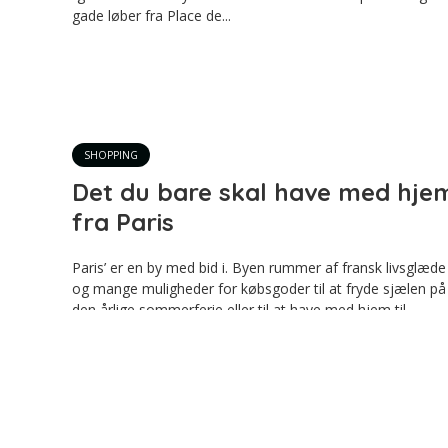
gade løber fra Place de...
SHOPPING
Det du bare skal have med hje
fra Paris
Paris’ er en by med bid i. Byen rummer af fransk livsglæde
og mange muligheder for købsgoder til at fryde sjælen på
den årlige sommerferie eller til at have med hjem til
gemmeren hjemme i rækkehuset. Paris byder på mange
nationalistiske og franske værdier, som er tilgængelige fo
turister...