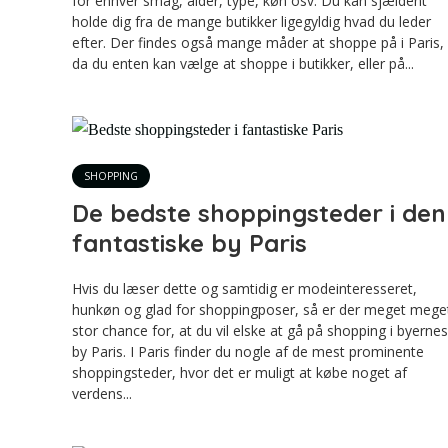
for enhver smag, alder, type, køn osv. Du kan sjældent
holde dig fra de mange butikker ligegyldig hvad du leder
efter. Der findes også mange måder at shoppe på i Paris,
da du enten kan vælge at shoppe i butikker, eller på...
SHOPPING
De bedste shoppingsteder i den
fantastiske by Paris
Hvis du læser dette og samtidig er modeinteresseret,
hunkøn og glad for shoppingposer, så er der meget mege
stor chance for, at du vil elske at gå på shopping i byernes
by Paris. I Paris finder du nogle af de mest prominente
shoppingsteder, hvor det er muligt at købe noget af
verdens...