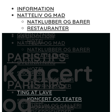
INFORMATION
NATTELIV OG MAD
NATKLUBBER OG BARER
RESTAURANTER
OVERNATNING
INFORMATION
HOTEL
NATTELIV OG MAD
NATKLUBBER OG BARER
PARISTIPS
RESTAURANTER
Koncert
OVERNATNING
HOTEL
SHOPPING
SHOPPINGCENTER
PARISTIPS
SHOPPINGGADER
og
TING AT LAVE
KONCERT OG TEATER
SHOPPING
MUSEUM OG GALLERI
SHOPPINGCENTER
SEVÆRDIGHEDER