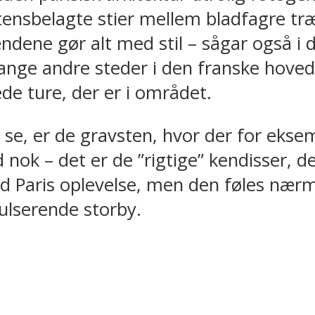
ensbelagte stier mellem bladfagre t
dene gør alt med stil – sågar også i 
mange andre steder i den franske hoveds
de ture, der er i området.
se, er de gravsten, hvor der for eksem
 nok – det er de ”rigtige” kendisser, der
bid Paris oplevelse, men den føles n
ulserende storby.