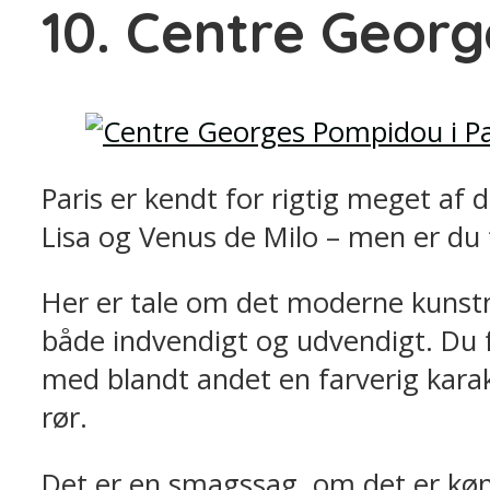
10. Centre Geor
Paris er kendt for rigtig meget a
Lisa og Venus de Milo – men er du t
Her er tale om det moderne kun
både indvendigt og udvendigt. Du 
med blandt andet en farverig karak
rør.
Det er en smagssag, om det er kønt