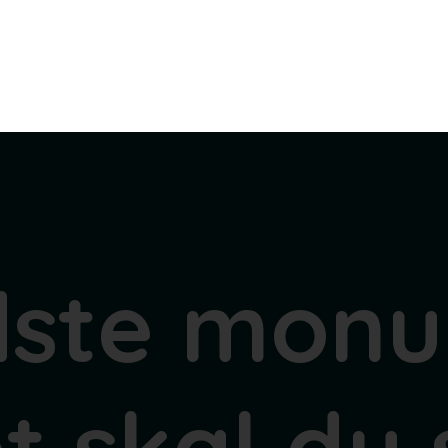
dste monu
t skal du 