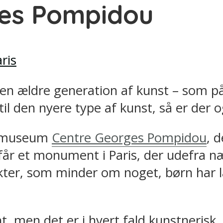
ges Pompidou
f den ældre generation af kunst – som
il den nyere type af kunst, så er der o
stmuseum
Centre Georges Pompidou
, 
får et monument i Paris, der udefra n
ter, som minder om noget, børn har la
, men det er i hvert fald kunstnerisk,