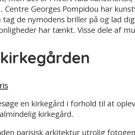
. Centre Georges Pompidou har kunstvæ
ag de nymodens briller på og lad dig 
onligheder har tænkt. Visse dele af mus
 kirkegården
esøge en kirkegård i forhold til at ople
almindelig kirkegård.
n parisisk arkitektur utrolig fotogen, 