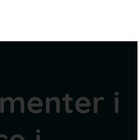
menter i
se i