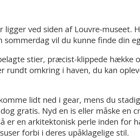
r ligger ved siden af Louvre-museet. He
n sommerdag vil du kunne finde din eg
elagte stier, præcist-klippede hække 
er rundt omkring i haven, du kan opleve
 komme lidt ned i gear, mens du stadig 
dog gratis. Nyd en is eller måske en c
 er en arkitektonisk perle inden for h
user forbi i deres upåklagelige stil.