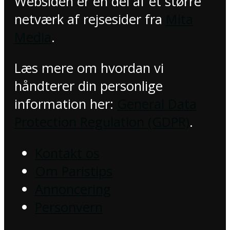
Websiden er en del af et større
netværk af rejsesider fra
Mita
Media
.
Læs mere om hvordan vi
håndterer din personlige
information her:
General Data
Protection Regulation (GDPR)
.
Kontakt os
Om Paristips
Annoncering
Personvern