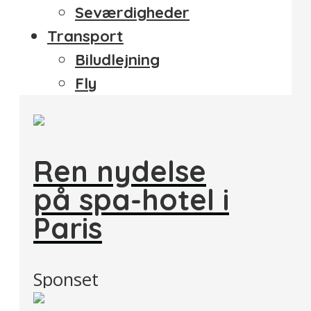
Seværdigheder
Transport
Biludlejning
Fly
Ren nydelse
på spa-hotel i
Paris
Sponset