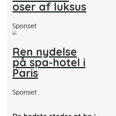
oser af luksus
Sponset
Ren nydelse
på spa-hotel i
Paris
Sponset
De bedste steder at bo i