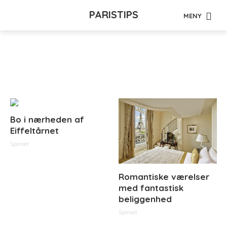
PARISTIPS
MENY
Tag - Banana Café
Bo i nærheden af
Eiffeltårnet
Sponset
Romantiske værelser
med fantastisk
beliggenhed
Sponset