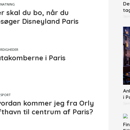
De
RNATNING
ta
r skal du bo, når du
Spon
søger Disneyland Paris
RDIGHEDER
takomberne i Paris
An
NSPORT
i P
ordan kommer jeg fra Orly
Spon
fthavn til centrum af Paris?
Fi