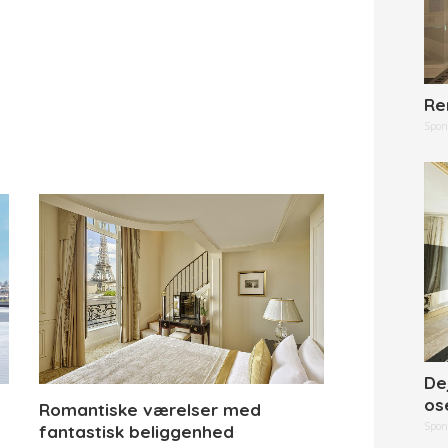
Re
Spon
De
os
Romantiske værelser med
Spon
fantastisk beliggenhed