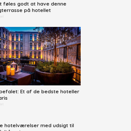
t føles godt at have denne
gterrasse på hotellet
set
befalet: Et af de bedste hoteller
aris
set
ne hotelværelser med udsigt til