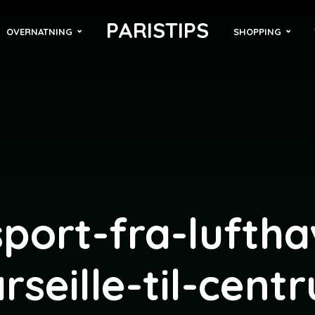
PARISTIPS
OVERNATNING
SHOPPING
port-fra-lufth
rseille-til-cent