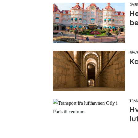
OVE
He
be
SEVÆ
Ka
TRA
Hv
lu