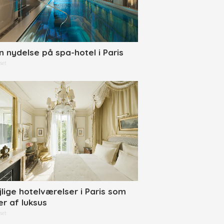
n nydelse på spa-hotel i Paris
set
jlige hotelværelser i Paris som
er af luksus
set