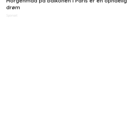
Morgenmad på balkonen i Paris er en opnåelig
drøm
Sponset