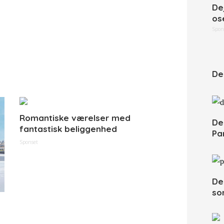
De
os
Spon
De
Romantiske værelser med
De
fantastisk beliggenhed
Pa
Sponset
De
so