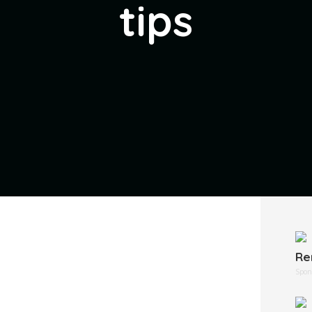
tips
Re
Spon