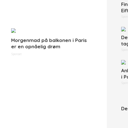
Fi
Eif
Spon
De
Morgenmad på balkonen i Paris
ta
er en opnåelig drøm
Spon
Sponset
An
i P
Spon
De