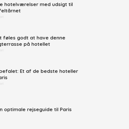
ne hotelværelser med udsigt til
feltårnet
set
t føles godt at have denne
gterrasse på hotellet
set
befalet: Et af de bedste hoteller
aris
set
n optimale rejseguide til Paris