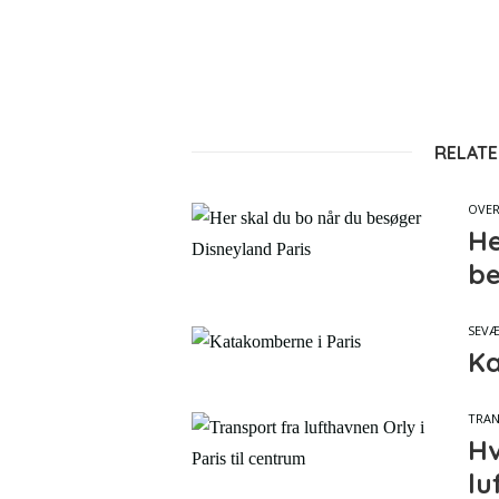
RELATE
OVE
He
be
SEVÆ
Ka
TRA
Hv
lu