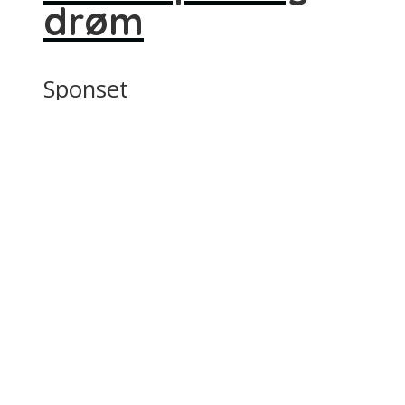
drøm
Sponset