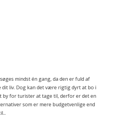
esøges mindst én gang, da den er fuld af
dit liv. Dog kan det være rigtig dyrt at bo i
by for turister at tage til, derfor er det en
alternativer som er mere budgetvenlige end
...