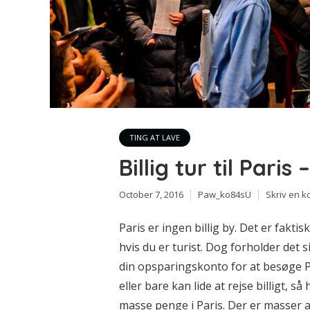
TING AT LAVE
Billig tur til Pari
October 7, 2016
Paw_ko84sU
Skriv en 
Paris er ingen billig by. Det er faktis
hvis du er turist. Dog forholder det s
din opsparingskonto for at besøge P
eller bare kan lide at rejse billigt, s
masse penge i Paris. Der er masser af