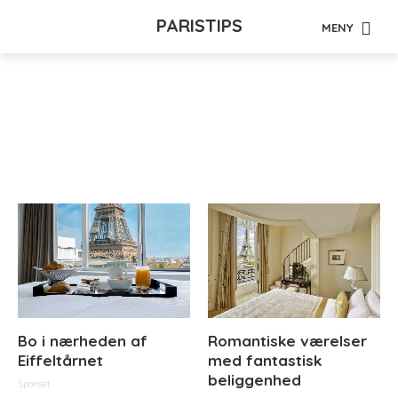
PARISTIPS
MENY
Tag - sporvogn
Toulouse
Bo i nærheden af
Romantiske værelser
Eiffeltårnet
med fantastisk
beliggenhed
Sponset