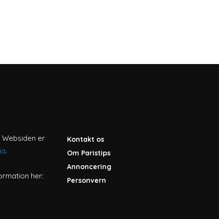
is. Websiden er
Kontakt os
ia
.
Om Paristips
Annoncering
ormation her:
Personvern