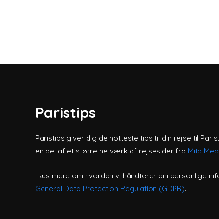
Paristips
Paristips giver dig de hotteste tips til din rejse til Par
en del af et større netværk af rejsesider fra
Mita Med
Læs mere om hvordan vi håndterer din personlige inf
General Data Protection Regulation (GDPR)
.